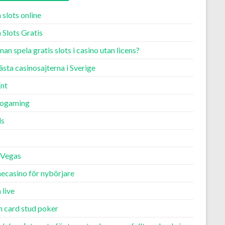
 slots online
 Slots Gratis
an spela gratis slots i casino utan licens?
sta casinosajterna i Sverige
nt
ogaming
ls
 Vegas
necasino för nybörjare
 live
n card stud poker